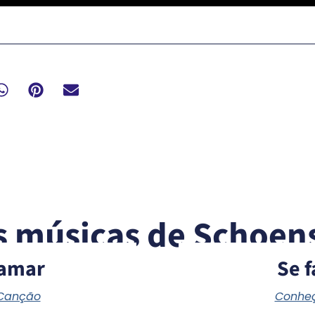
s músicas de Schoens
amar
Se f
 Canção
Conheç