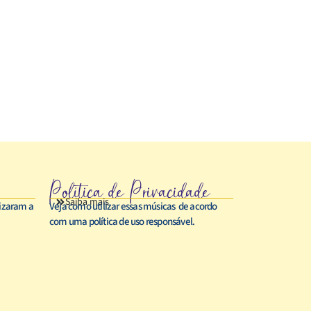
Política de Privacidade
Saiba mais
rizaram a
Veja como utilizar essas músicas de acordo
com uma política de uso responsável.