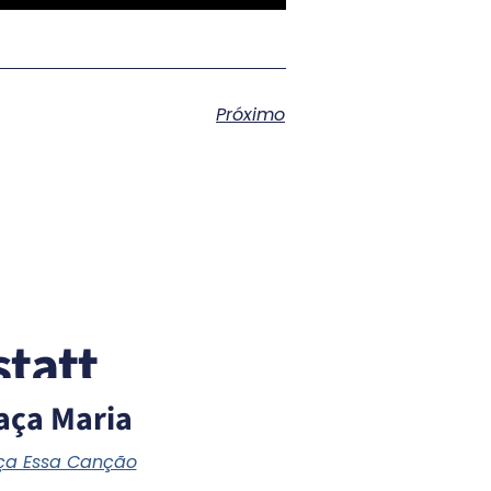
Próximo
tatt
aça Maria
a Essa Canção