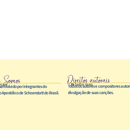
Direitos autorais
 Somos
Saiba mais
mais
Todos os autores e compositores auto
senvolvido por integrantes do
divulgação de suas canções.
Apostólico de Schoenstatt do Brasil.