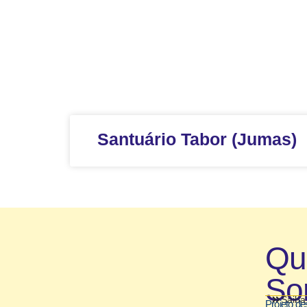
Santuário Tabor (Jumas)
Q
So
Saiba
Projeto de