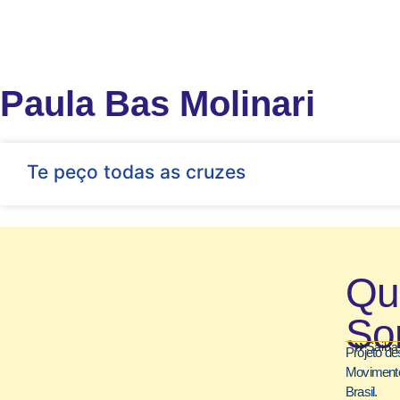
Paula Bas Molinari
Te peço todas as cruzes
Q
So
Saiba
Projeto de
Movimento
Brasil.