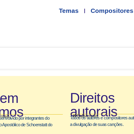
Temas
Compositores
Direitos
uem
autorais
mos
Saiba mais
 mais
Todos os autores e compositores au
senvolvido por integrantes do
a divulgação de suas canções.
 Apostólico de Schoenstatt do