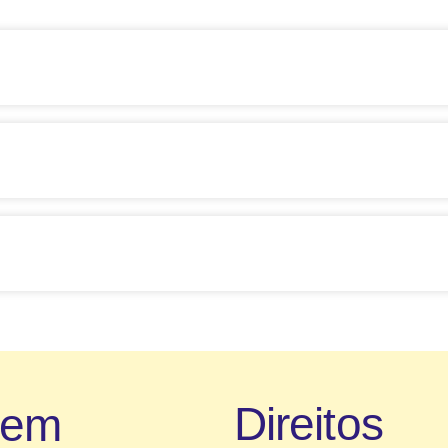
Direitos
uem