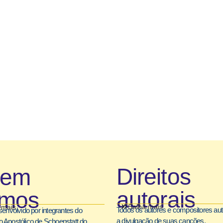
Direitos
uem
autorais
mos
Saiba mais
 mais
Todos os autores e compositores au
senvolvido por integrantes do
a divulgação de suas canções.
 Apostólico de Schoenstatt do