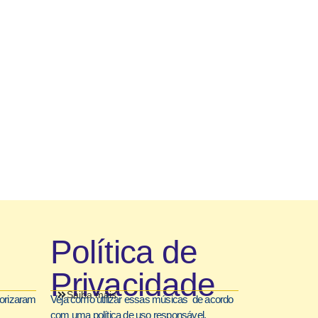
Política de
Privacidade
Saiba mais
torizaram
Veja como utilizar essas músicas de acordo
com uma política de uso responsável.