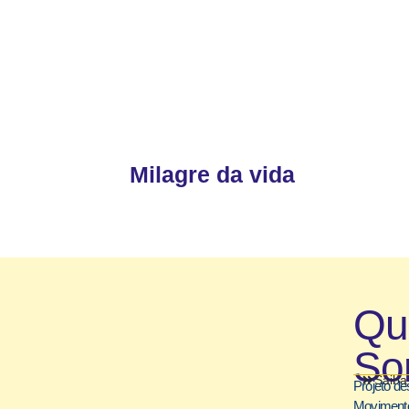
Milagre da vida
Q
So
Saiba
Projeto de
Movimento