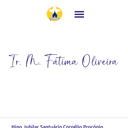
Ir. M. Fátima Oliveira
Hino Jubilar Santuário Cornélio Procópio