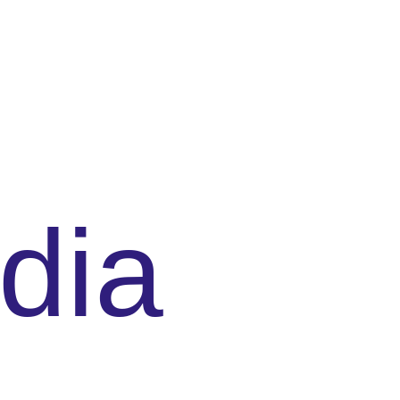
udia
l