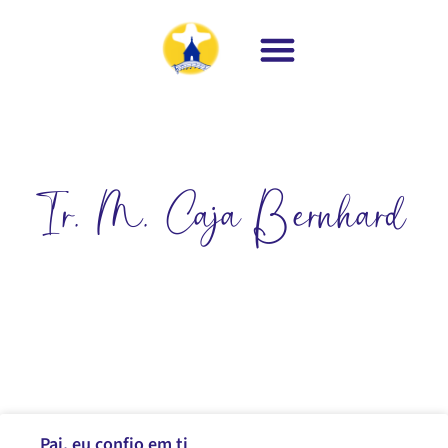
Ir. M. Caja Bernhard
Pai, eu confio em ti