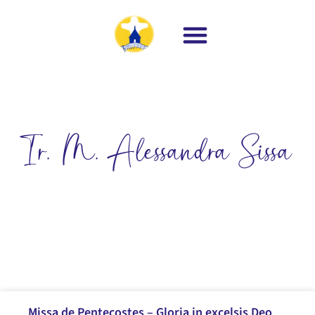
Ir. M. Alessandra Sissa
Missa de Pentecostes – Gloria in excelsis Deo