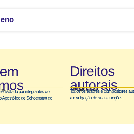
ueno
Direitos
uem
autorais
mos
Saiba mais
 mais
Todos os autores e compositores au
senvolvido por integrantes do
a divulgação de suas canções.
 Apostólico de Schoenstatt do