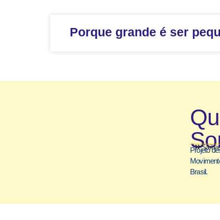
Porque grande é ser peq
Q
So
Saiba
Projeto de
Movimento
Brasil.