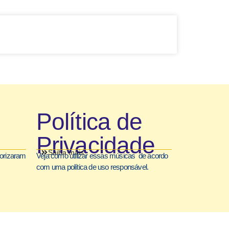
Política de
Privacidade
Saiba mais
torizaram
Veja como utilizar essas músicas de acordo
com uma política de uso responsável.