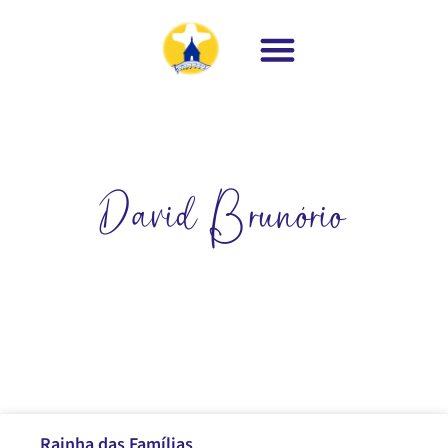
David Brunório
Rainha das Famílias