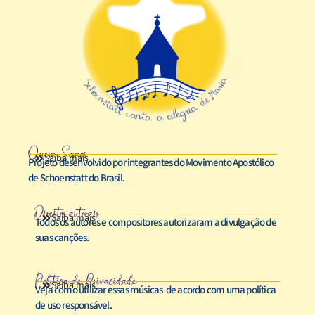
Quem Somos
Saiba mais
Projeto desenvolvido por integrantes do Movimento Apostólico
de Schoenstatt do Brasil.
Direitos autorais
Saiba mais
Todos os autores e compositores autorizaram a divulgação de
suas canções.
Política de Privacidade
Saiba mais
Veja como utilizar essas músicas de acordo com uma política
de uso responsável.