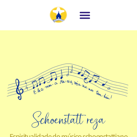
Schoenstatt reza
Espiritualidade do músico schoenstattiano