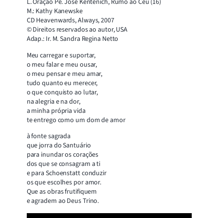
L. Oração Pe. José Kentenich, Rumo ao Céu (16)
M.: Kathy Kanewske
CD Heavenwards, Always, 2007
© Direitos reservados ao autor, USA
Adap.: Ir. M. Sandra Regina Netto
Meu carregar e suportar,
o meu falar e meu ousar,
o meu pensar e meu amar,
tudo quanto eu merecer,
o que conquisto ao lutar,
na alegria e na dor,
a minha própria vida
te entrego como um dom de amor
à fonte sagrada
que jorra do Santuário
para inundar os corações
dos que se consagram a ti
e para Schoenstatt conduzir
os que escolhes por amor.
Que as obras frutifiquem
e agradem ao Deus Trino.