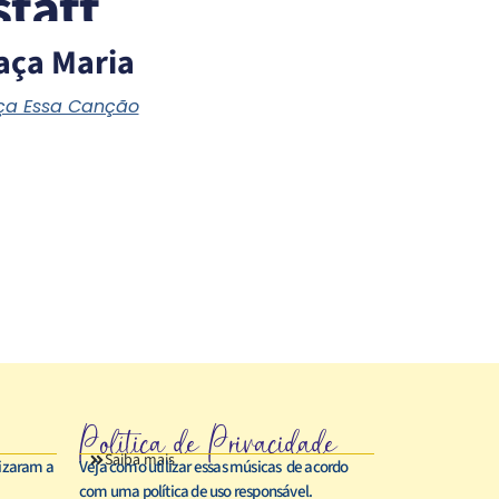
tatt
aça Maria
a Essa Canção
Política de Privacidade
Saiba mais
rizaram a
Veja como utilizar essas músicas de acordo
com uma política de uso responsável.