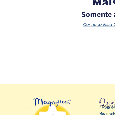
Mai
Somente 
Conheça Essa
Quem
Saiba 
Projeto de
Movimento 