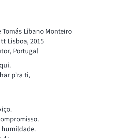
 e Tomás Líbano Monteiro
tt Lisboa, 2015
tor, Portugal
qui.
ar p’ra ti,
viço.
o compromisso.
 humildade.