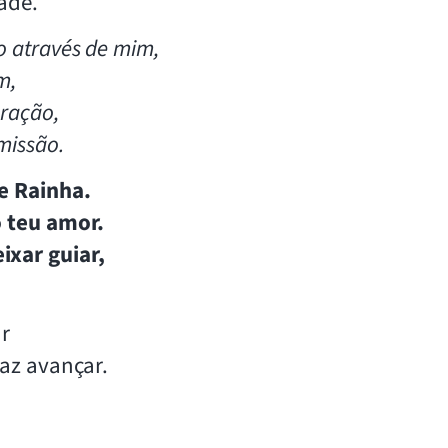
ade.
 através de mim,
m,
ração,
missão.
e Rainha.
o teu amor.
ixar guiar,
.
ar
faz avançar.