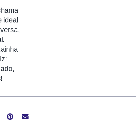
 chama
 ideal
rversa,
l.
Rainha
iz:
iado,
!