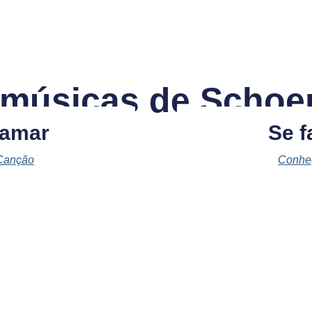
 músicas de Schoen
 amar
Se f
Canção
Conhe