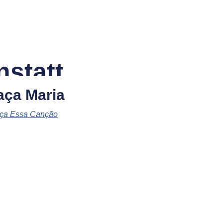
statt
aça Maria
ça Essa Canção