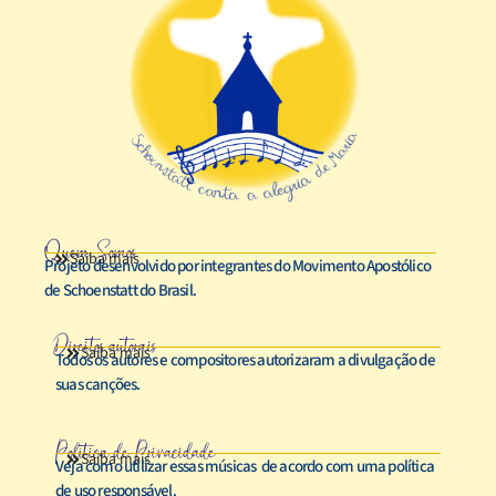
Quem Somos
Saiba mais
Projeto desenvolvido por integrantes do Movimento Apostólico
de Schoenstatt do Brasil.
Direitos autorais
Saiba mais
Todos os autores e compositores autorizaram a divulgação de
suas canções.
Política de Privacidade
Saiba mais
Veja como utilizar essas músicas de acordo com uma política
de uso responsável.