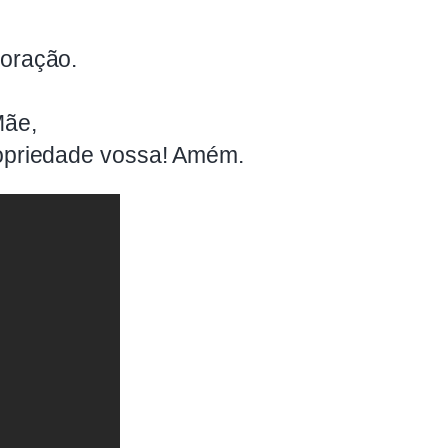
coração.
Mãe,
ropriedade vossa! Amém.