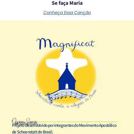
Se faça Maria
Conheça Essa Canção
Quem Somos
Saiba mais
Projeto desenvolvido por integrantes do Movimento Apostólico
de Schoenstatt do Brasil.